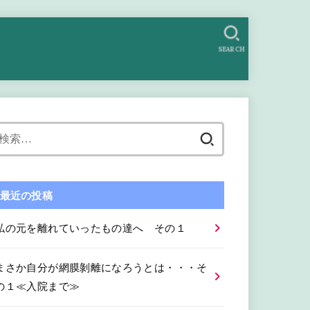
SEARCH
検
索:
最近の投稿
私の元を離れていったもの達へ その１
まさか自分が網膜剝離になろうとは・・・そ
の１≪入院まで≫