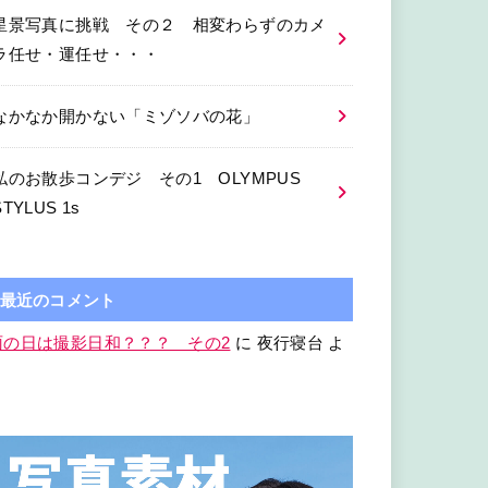
星景写真に挑戦 その２ 相変わらずのカメ
ラ任せ・運任せ・・・
なかなか開かない「ミゾソバの花」
私のお散歩コンデジ その1 OLYMPUS
STYLUS 1s
最近のコメント
雨の日は撮影日和？？？ その2
に
夜行寝台
よ
り