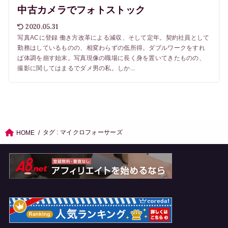
中古カメラでフォトストック
2020.05.31
写真ACに登録 働き方改革による減収、そして定年。契約社員として
勤務はしているものの、相変わらずの低所得。ダブルワークをすれ
ば体調を崩す始末。写真現像の職場に長く身を置いてきたものの、
撮影に関してはまるでダメ男の私。しか...
タグ : マイクロフォーサーズ
HOME