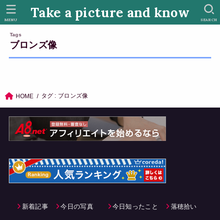
Take a picture and know
MENU
SEARCH
ブロンズ像
タグ : ブロンズ像
HOME
新着記事
今日の写真
今日知ったこと
落穂拾い